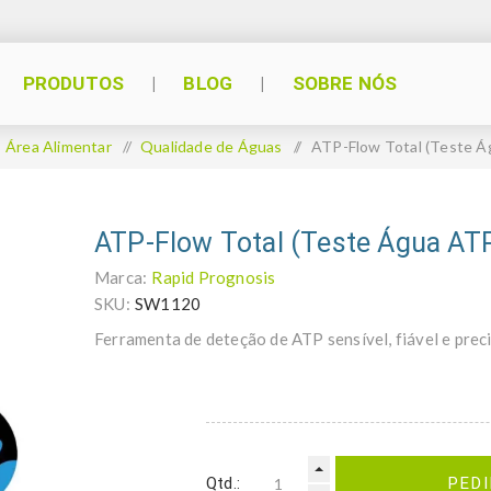
PRODUTOS
BLOG
SOBRE NÓS
Área Alimentar
/
Qualidade de Águas
/
ATP-Flow Total (Teste Á
ATP-Flow Total (Teste Água AT
Marca:
Rapid Prognosis
SKU:
SW1120
Ferramenta de deteção de ATP sensível, fiável e prec
Qtd.:
PED