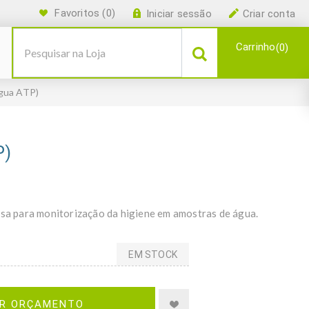
Favoritos
(0)
Iniciar sessão
Criar conta
Carrinho
0
gua ATP)
P)
isa para monitorização da higiene em amostras de água.
EM STOCK
IR ORÇAMENTO