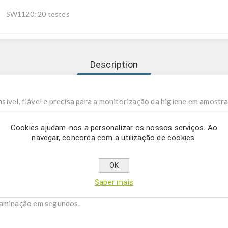
SW1120: 20 testes
Description
ível, fiável e precisa para a monitorização da higiene em amostra
ifosfato de adenosina) é uma molécula presente em todos os organ
Cookies ajudam-nos a personalizar os nossos serviços. Ao
navegar, concorda com a utilização de cookies.
anismos ou resíduos dos mesmos que podem promover o seu cresci
devem ser reduzidas significativamente. Quando se inicia a monito
o ATP recolhido no zaragatoa para produzir luminescência (sch. 1).
OK
e, por isso, é também proporcional ao grau de contaminação. A med
Saber mais
esultados são apresentados em Unidades Relativas de Luz (RLU).
taminação em segundos.