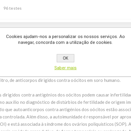
96 testes
Cookies ajudam-nos a personalizar os nossos serviços. Ao
Description
navegar, concorda com a utilização de cookies.
dição quantitativa de anticorpos dirigidos contra oócitos em sor
OK
Saber mais
t ELISA DEMEDITEC para Anticorpos Anti-Ovário é um imunoensai
vitro, de anticorpos dirigidos contra oócitos em soro humano.
 dirigidos contra antigénios dos oócitos podem causar infertilidad
o auxílio no diagnóstico de distúrbios de fertilidade de origem im
do que autoanticorpos contra antigénios dos oócitos estão assoc
ca controlada. Além disso, a autoimunidade é responsável por ap
OI) e está associada à síndrome dos ovários poliquísticos (SOP). A