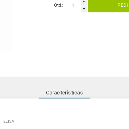
Qtd.:
PED
Características
ELISA