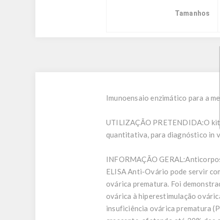
Tamanhos
Imunoensaio enzimático para a me
UTILIZAÇÃO PRETENDIDA:
O ki
quantitativa, para diagnóstico in 
INFORMAÇÃO GERAL:
Anticorpos
ELISA Anti-Ovário pode servir com
ovárica prematura. Foi demonstra
ovárica à hiperestimulação ovári
insuficiência ovárica prematura (P