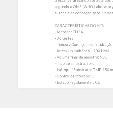
crescente, afetando até 20% dos c
segundo a OMS (WHO Laboratory M
ausência de conceção após 12 mes
CARACTERÍSTICAS DO KIT:
- Método: ELISA
- 96 testes
- Tempo / Condições de incubação: 
- Intervalo padrão: 6 - 100 U/ml
- Volume final da amostra: 50 µl
- Tipo de amostra: soro
- Isótopo / Substrato: TMB 450 
- Controlos internos: 1
- Estado regulamentar: CE