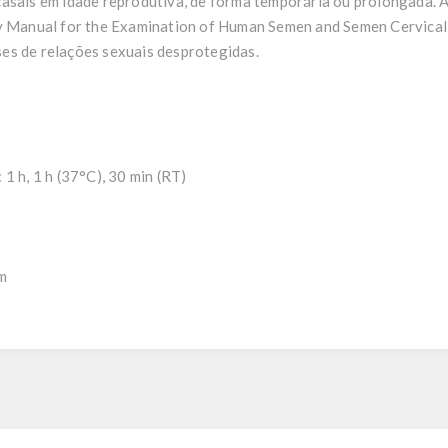
asais em idade reprodutiva, de forma temporária ou prolongada. A 
anual for the Examination of Human Semen and Semen Cervical-
es de relações sexuais desprotegidas.
1 h, 1 h (37°C), 30 min (RT)
nm