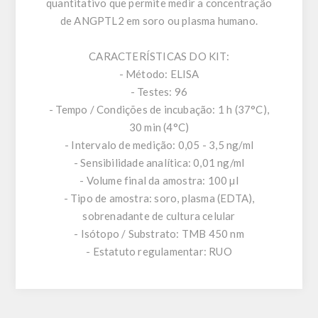
quantitativo que permite medir a concentração
de ANGPTL2 em soro ou plasma humano.
CARACTERÍSTICAS DO KIT:
- Método: ELISA
- Testes: 96
- Tempo / Condições de incubação: 1 h (37°C),
30 min (4°C)
- Intervalo de medição: 0,05 - 3,5 ng/ml
- Sensibilidade analítica: 0,01 ng/ml
- Volume final da amostra: 100 µl
- Tipo de amostra: soro, plasma (EDTA),
sobrenadante de cultura celular
- Isótopo / Substrato: TMB 450 nm
- Estatuto regulamentar: RUO