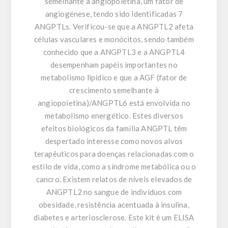
semelhante à angiopoietina, um fator de
angiogénese, tendo sido identificadas 7
ANGPTLs. Verificou-se que a ANGPTL2 afeta
células vasculares e monócitos, sendo também
conhecido que a ANGPTL3 e a ANGPTL4
desempenham papéis importantes no
metabolismo lipídico e que a AGF (fator de
crescimento semelhante à
angiopoietina)/ANGPTL6 está envolvida no
metabolismo energético. Estes diversos
efeitos biológicos da família ANGPTL têm
despertado interesse como novos alvos
terapêuticos para doenças relacionadas com o
estilo de vida, como a síndrome metabólica ou o
cancro. Existem relatos de níveis elevados de
ANGPTL2 no sangue de indivíduos com
obesidade, resistência acentuada à insulina,
diabetes e arteriosclerose. Este kit é um ELISA