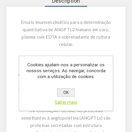
Description
Ensaio imunoenzimático para a determinação
quantitativa de ANGPTL2 humano em soro,
plasma com EDTA e sobrenadante de cultura
celular.
UTILIZAÇÃO PRETENDIDA:
Este produto
Cookies ajudam-nos a personalizar os
permite a determinação quantitativa de
nossos serviços. Ao navegar, concorda
ANGPTL2 humano em soro, plasma com EDTA e
com a utilização de cookies.
sobrenadante de cultura celular. Apenas para
utilização em investigação, não se destinando a
OK
procedimentos de diagnóstico.
Saber mais
INFORMAÇÃO GERAL:
As proteínas
semelhantes à angiopoietina (ANGPTLs) são
proteínas secretadas com estrutura