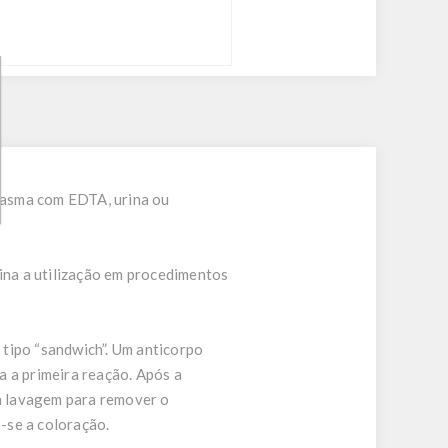
lasma com EDTA, urina ou
ina a utilização em procedimentos
tipo “sandwich”. Um anticorpo
a a primeira reação. Após a
a lavagem para remover o
-se a coloração.