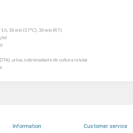
1 h, 30 min (37°C), 30 min (RT)
g/ml
ml
DTA), urina, sobrenadante de cultura celular
nm
Information
Customer service