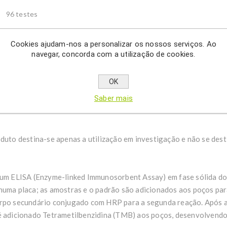
96 testes
Cookies ajudam-nos a personalizar os nossos serviços. Ao
navegar, concorda com a utilização de cookies.
Description
OK
Saber mais
terminação quantitativa de angiotensinogénio humano em soro, p
duto destina-se apenas a utilização em investigação e não se dest
 um ELISA (Enzyme-linked Immunosorbent Assay) em fase sólida do 
numa placa; as amostras e o padrão são adicionados aos poços par
orpo secundário conjugado com HRP para a segunda reação. Após 
 é adicionado Tetrametilbenzidina (TMB) aos poços, desenvolvendo