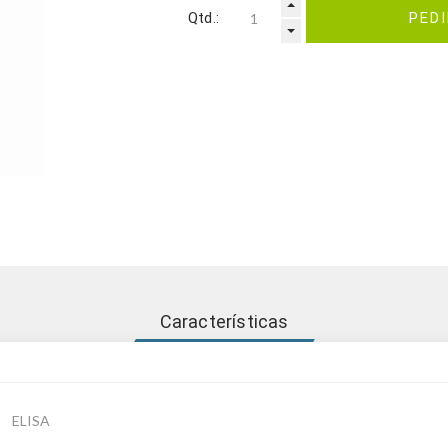
Qtd.:
PED
Características
ELISA