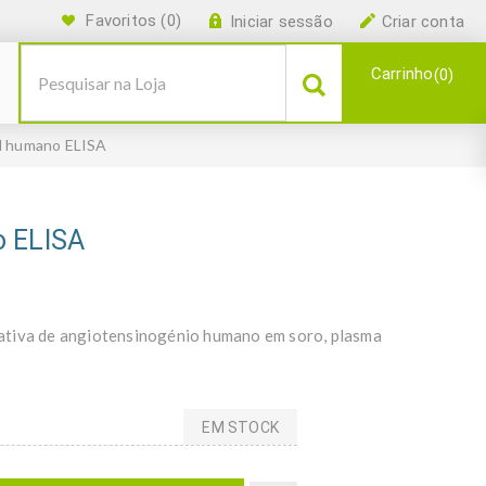
Favoritos
(0)
Iniciar sessão
Criar conta
Carrinho
0
l humano ELISA
o ELISA
ativa de angiotensinogénio humano em soro, plasma
EM STOCK