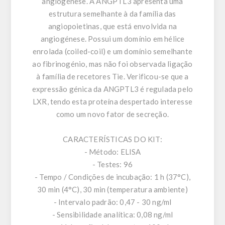
angiogénese. A ANGPTL3 apresenta uma
estrutura semelhante à da família das
angiopoietinas, que está envolvida na
angiogénese. Possui um domínio em hélice
enrolada (coiled-coil) e um domínio semelhante
ao fibrinogénio, mas não foi observada ligação
à família de recetores Tie. Verificou-se que a
expressão génica da ANGPTL3 é regulada pelo
LXR, tendo esta proteína despertado interesse
como um novo fator de secreção.
CARACTERÍSTICAS DO KIT:
- Método: ELISA
- Testes: 96
- Tempo / Condições de incubação: 1 h (37°C),
30 min (4°C), 30 min (temperatura ambiente)
- Intervalo padrão: 0,47 - 30 ng/ml
- Sensibilidade analítica: 0,08 ng/ml