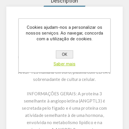
Description
Ensaio imunoenzimático para a determinação
Cookies ajudam-nos a personalizar os
quantitativa da ANGPTL3 humana em soro,
nossos serviços. Ao navegar, concorda
plasma com EDTA e sobrenadante de cultura
com a utilização de cookies.
celular.
OK
UTILIZAÇÃO PRETENDIDA:
Este kit de ensaio
Saber mais
destina-se à determinação quantitativa da
ANGPTL3 humana em soro, plasma com EDTA e
sobrenadante de cultura celular.
INFORMAÇÕES GERAIS:
A proteína 3
semelhante à angiopoietina (ANGPTL3) é
secretada pelo fígado e é uma proteína com
atividade semelhante à de uma hormona,
envolvida no metabolismo lipídico e na