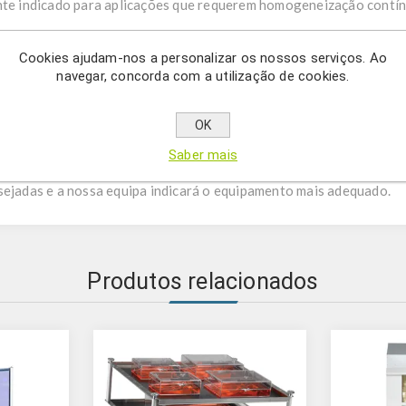
ente indicado para aplicações que requerem homogeneização contí
 disponíveis:
Cookies ajudam-nos a personalizar os nossos serviços. Ao
de 20 ciclos/min) ou variável (1 a 99 ciclos/min, 0-80 rpm ou 10-70
navegar, concorda com a utilização de cookies.
ra?
OK
1,5/2 mL, 5/7 mL, 10/15 mL e 50 mL. Quais os volumes e capacidade
tes sequências de rotação, balanço, vortex?
Saber mais
sejadas e a nossa equipa indicará o equipamento mais adequado.
Produtos relacionados