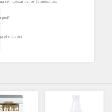
nua sem causar danos às amostras.
 rpm)?
 pretendidos?