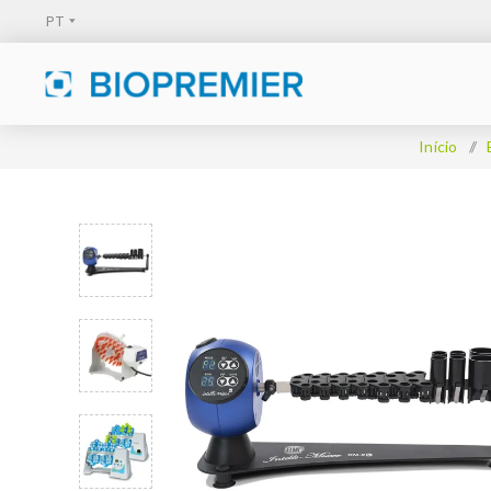
Início
/