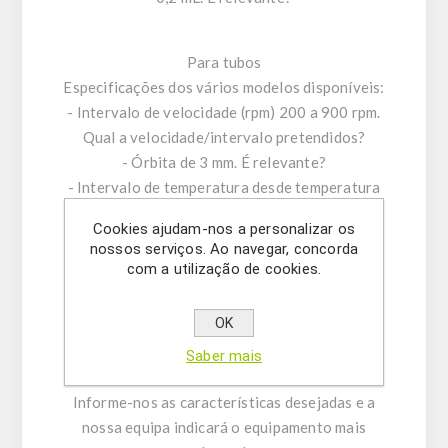
Para tubos
Especificações dos vários modelos disponíveis:
- Intervalo de velocidade (rpm) 200 a 900 rpm.
Qual a velocidade/intervalo pretendidos?
- Órbita de 3 mm. É relevante?
- Intervalo de temperatura desde temperatura
ambiente + 5 °C a 99 °C. Qual a temperatura
Cookies ajudam-nos a personalizar os
máxima desejada?
nossos serviços. Ao navegar, concorda
- Temporizador desde 1 min a 999 min ou
com a utilização de cookies.
contínuo. É relevante?
- Capacidade para 18 tubos de 15 mL ou 8
OK
tubos de 50 mL. Qual a capacidade máxima
Saber mais
pretendida?
Informe-nos as características desejadas e a
nossa equipa indicará o equipamento mais