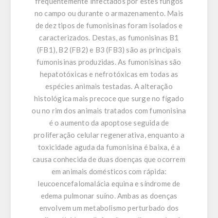
frequentemente infectados por estes fungos
no campo ou durante o armazenamento. Mais
de dez tipos de fumonisinas foram isolados e
caracterizados. Destas, as fumonisinas B1
(FB1), B2 (FB2) e B3 (FB3) são as principais
fumonisinas produzidas. As fumonisinas são
hepatotóxicas e nefrotóxicas em todas as
espécies animais testadas. A alteração
histológica mais precoce que surge no fígado
ou no rim dos animais tratados com fumonisina
é o aumento da apoptose seguida de
proliferação celular regenerativa, enquanto a
toxicidade aguda da fumonisina é baixa, é a
causa conhecida de duas doenças que ocorrem
em animais domésticos com rápida:
leucoencefalomalácia equina e síndrome de
edema pulmonar suíno. Ambas as doenças
envolvem um metabolismo perturbado dos