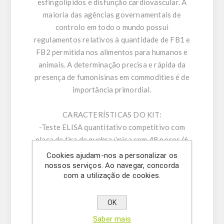
esfingolípidos e disfunção cardiovascular. A
maioria das agências governamentais de
controlo em todo o mundo possui
regulamentos relativos à quantidade de FB1 e
FB2 permitida nos alimentos para humanos e
animais. A determinação precisa e rápida da
presença de fumonisinas em commodities é de
importância primordial.
CARACTERÍSTICAS DO KIT:
-Teste ELISA quantitativo competitivo com
placa de tira de quebra única com 48 poços (6
tiras )
Cookies ajudam-nos a personalizar os
-Apenas um padrão necessário
nossos serviços. Ao navegar, concorda
com a utilização de cookies.
-Método ELISA de 5 minutos
-Limite de detecção (LOD): 0,15 ppm de
fumonisina
OK
-Ampla gama de quantificação: 0, 20-6 ppm de
Saber mais