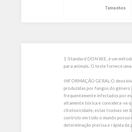
Tamanhos
1-Standard DON W.E, é um método 
para animais. O teste fornece uma 
INFORMAÇÃO GERAL:
O deoxini
produzidas por fungos do género F
frequentemente infectados por est
altamente tóxica e considera-se q
citotoxicidade, estas toxinas ser
controlo em todo o mundo possui 
determinação precisa e rápida da 