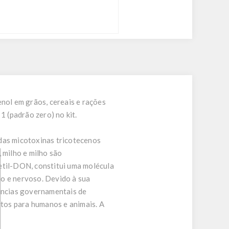
ol em grãos, cereais e rações
1 (padrão zero) no kit.
as micotoxinas tricotecenos
 milho e milho são
etil-DON, constitui uma molécula
io e nervoso. Devido à sua
gências governamentais de
tos para humanos e animais. A