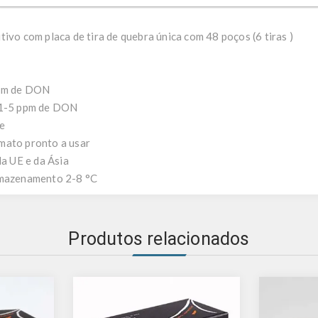
ivo com placa de tira de quebra única com 48 poços (6 tiras )
ppm de DON
, 1-5 ppm de DON
de
mato pronto a usar
da UE e da Ásia
rmazenamento 2-8 °C
Produtos relacionados