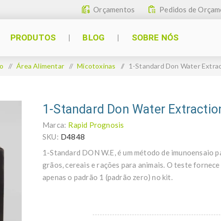
Orçamentos
Pedidos de Orçam
PRODUTOS
BLOG
SOBRE NÓS
io
/
Área Alimentar
/
Micotoxinas
/
1-Standard Don Water Extra
1-Standard Don Water Extractio
Marca:
Rapid Prognosis
SKU:
D4848
1-Standard DON W.E, é um método de imunoensaio pa
grãos, cereais e rações para animais. O teste fornece
apenas o padrão 1 (padrão zero) no kit.