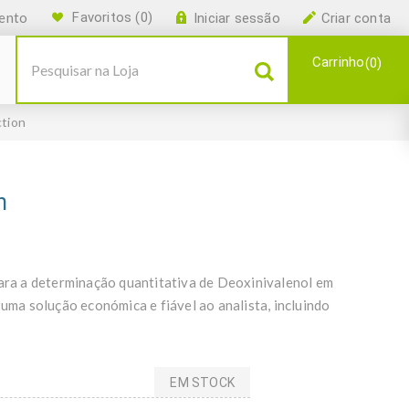
ento
Favoritos
(0)
Iniciar sessão
Criar conta
Carrinho
0
ction
n
ra a determinação quantitativa de Deoxinivalenol em
 uma solução económica e fiável ao analista, incluindo
EM STOCK