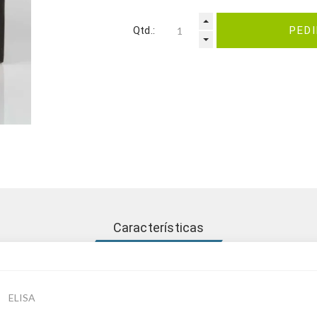
Qtd.:
PED
Características
ELISA