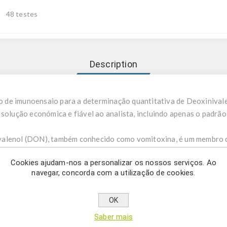
48 testes
Description
de imunoensaio para a determinação quantitativa de Deoxinivalen
solução económica e fiável ao analista, incluindo apenas o padrão 
valenol (DON), também conhecido como vomitoxina, é um membro d
usarium (F. graminearum). Os grãos incluindo cevada, trigo, aveia,
Cookies ajudam-nos a personalizar os nossos serviços. Ao
e fungo. O desoxinivalenol, juntamente com o 3-acetil- e o 15-ac
navegar, concorda com a utilização de cookies.
ue desempenha um papel crucial em problemas do sistema imunitár
ão sempre um risco para a saúde humana e animal. A maioria das a
OK
regulamentos relativos à quantidade de DON permitida nos alimen
presença de DON nas mercadorias é de importância primordial.
Saber mais