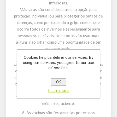
infeciosas.
Máscaras são consideradas uma opção para
proteção individual ou para proteger os outros de
doenças, como por exemplo a gripe comum que
ocorre todos os invernos e especialmente para
pessoas vulneráveis. Nem todos vão usar, mas
alguns irão olhar como uma oportunidade de ter
mais proteção.
Cookies help us deliver our services. By
5. Telesaúde tornou-se uma opção mais comum
using our services, you agree to our use
Uma nova opção surgiu para consultas médicas: as
of cookies.
consultas online. Isto é importante para se poder
dar resposta a todas as necessidades dos doentes
OK
bem como proteger os médicos e enfermeiras em
tempo de pandemia. Tornou-se também um
Learn more
formato conveniente para as introduções entre
médico e paciente.
6. As vacinas são ferramentas poderosas