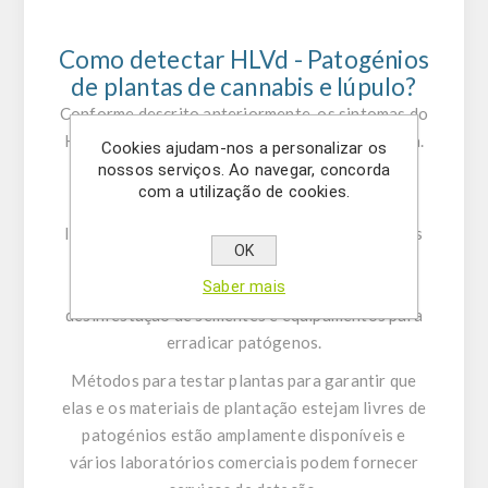
Como detectar HLVd - Patogénios
de plantas de cannabis e lúpulo?
Conforme descrito anteriormente, os sintomas do
HLVd nem sempre são óbvios na fase vegetativa.
Cookies ajudam-nos a personalizar os
Assim, a prevenção é a chave para reduzir a
nossos serviços. Ao navegar, concorda
com a utilização de cookies.
disseminação do patogénio no cultivo.
Isso pode ser assegurado por meio de testes nas
OK
plantas-mãe quanto à presença de patogénios
Saber mais
antes da colheita de estacas vegetativas,
desinfestação de sementes e equipamentos para
erradicar patógenos.
Métodos para testar plantas para garantir que
elas e os materiais de plantação estejam livres de
patogénios estão amplamente disponíveis e
vários laboratórios comerciais podem fornecer