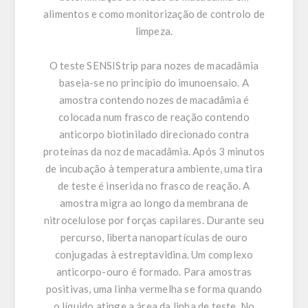
alimentos e como monitorização de controlo de
limpeza.
O teste SENSIStrip para nozes de macadâmia
baseia-se no princípio do imunoensaio. A
amostra contendo nozes de macadâmia é
colocada num frasco de reação contendo
anticorpo biotinilado direcionado contra
proteínas da noz de macadâmia. Após 3 minutos
de incubação à temperatura ambiente, uma tira
de teste é inserida no frasco de reação. A
amostra migra ao longo da membrana de
nitrocelulose por forças capilares. Durante seu
percurso, liberta nanopartículas de ouro
conjugadas à estreptavidina. Um complexo
anticorpo-ouro é formado. Para amostras
positivas, uma linha vermelha se forma quando
o líquido atinge a área da linha de teste. No