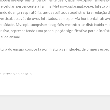
opsis meleagridis (anteriormente designada Mycoplasma meleagri
e celular, pertencente à família Metamycoplasmataceae. Infeta pr
ndo doença respiratória, aerosaculite, osteodistrofia e redução d
ertical, através de ovos infetados, como por via horizontal, atrav
ensidade. Mycoplasmopsis meleagridis encontra-se distribuída mu
nsiva, representando uma preocupação significativa para a indúst
saúde animal.
tura do ensaio composta por misturas singleplex de primers especí
 interno do ensaio