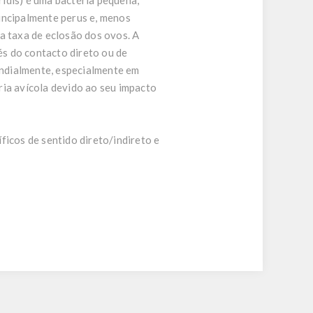
dis) é uma bactéria pequena,
incipalmente perus e, menos
a taxa de eclosão dos ovos. A
és do contacto direto ou de
ndialmente, especialmente em
ria avícola devido ao seu impacto
ficos de sentido direto/indireto e