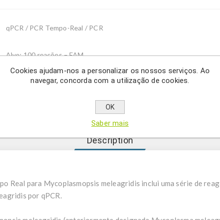
qPCR / PCR Tempo-Real / PCR
Alvo: 100 reações – FAM
Alvo + IC100 reações - FAM, HEX
Cookies ajudam-nos a personalizar os nossos serviços. Ao
Unidose alvo: 24 tubos qPCR - FAM
navegar, concorda com a utilização de cookies.
Unidose alvo + IC: 24 tubos qPCR - FAM, HEX
OK
Saber mais
Description
o Real para Mycoplasmopsis meleagridis inclui uma série de reag
eagridis por qPCR.