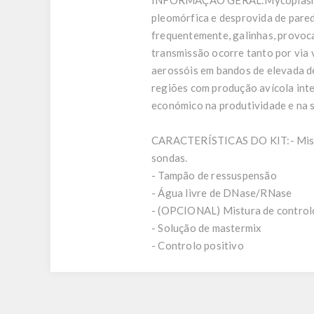
INFORMAÇÃO GERAL:
Mycoplasm
pleomórfica e desprovida de pared
frequentemente, galinhas, provoca
transmissão ocorre tanto por via v
aerossóis em bandos de elevada d
regiões com produção avícola inte
económico na produtividade e na 
CARACTERÍSTICAS DO KIT:
- Mis
sondas.
- Tampão de ressuspensão
- Água livre de DNase/RNase
- (OPCIONAL) Mistura de controlo
- Solução de mastermix
- Controlo positivo