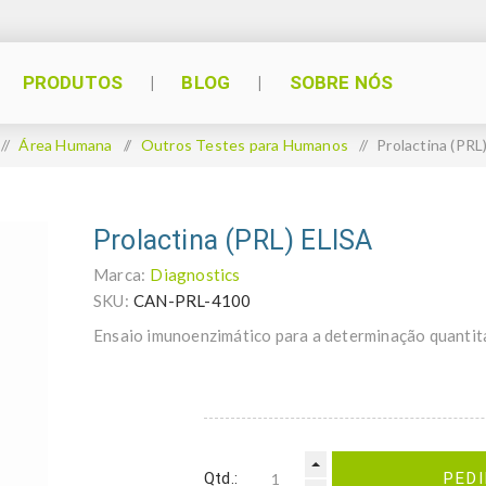
PRODUTOS
BLOG
SOBRE NÓS
/
Área Humana
/
Outros Testes para Humanos
/
Prolactina (PRL
Prolactina (PRL) ELISA
Marca:
Diagnostics
SKU:
CAN-PRL-4100
Ensaio imunoenzimático para a determinação quantit
Qtd.:
PED