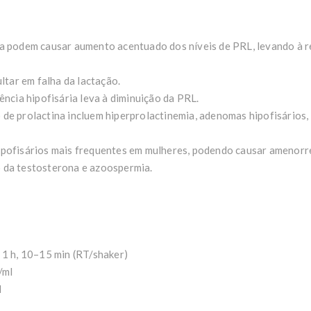
na podem causar aumento acentuado dos níveis de PRL, levando à 
ultar em falha da lactação.
ência hipofisária leva à diminuição da PRL.
de prolactina incluem hiperprolactinemia, adenomas hipofisários, 
pofisários mais frequentes em mulheres, podendo causar amenorre
 da testosterona e azoospermia.
 1 h, 10–15 min (RT/shaker)
/ml
l