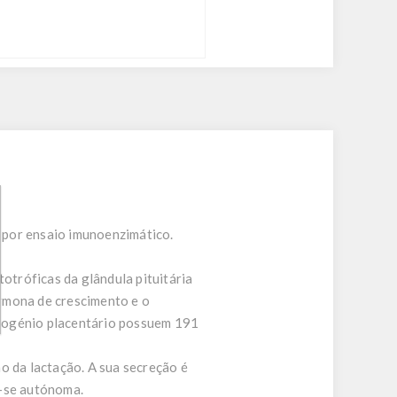
 por ensaio imunoenzimático.
totróficas da glândula pituitária
rmona de crescimento e o
ctogénio placentário possuem 191
o da lactação. A sua secreção é
a-se autónoma.