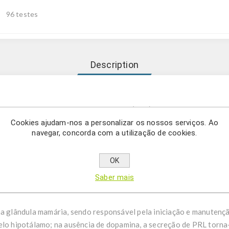
96 testes
Description
terminação quantitativa da prolactina (PRL) em soro humano.
Cookies ajudam-nos a personalizar os nossos serviços. Ao
navegar, concorda com a utilização de cookies.
 a determinação quantitativa da prolactina (PRL) em soro humano
na (PRL) é uma hormona polipeptídica sintetizada pelas células lac
OK
elhante a duas outras hormonas polipeptídicas, nomeadamente a ho
Saber mais
ntém 199 aminoácidos, enquanto a hormona de crescimento e o la
na glândula mamária, sendo responsável pela iniciação e manutençã
pelo hipotálamo; na ausência de dopamina, a secreção de PRL torn