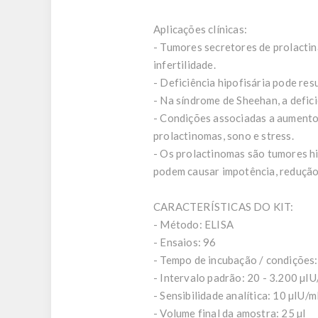
Aplicações clínicas:
- Tumores secretores de prolacti
infertilidade.
- Deficiência hipofisária pode res
- Na síndrome de Sheehan, a defici
- Condições associadas a aumento 
prolactinomas, sono e stress.
- Os prolactinomas são tumores hi
podem causar impotência, redução
CARACTERÍSTICAS DO KIT:
- Método: ELISA
- Ensaios: 96
- Tempo de incubação / condições:
- Intervalo padrão: 20 - 3.200 µIU
- Sensibilidade analítica: 10 µIU/m
- Volume final da amostra: 25 µl