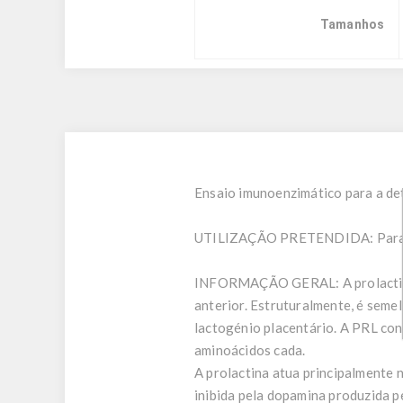
Tamanhos
Ensaio imunoenzimático para a de
UTILIZAÇÃO PRETENDIDA:
Para
INFORMAÇÃO GERAL:
A prolacti
anterior. Estruturalmente, é sem
lactogénio placentário. A PRL co
aminoácidos cada.
A prolactina atua principalmente 
inibida pela dopamina produzida 