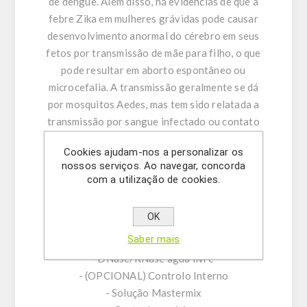
de dengue. Além disso, há evidências de que a
febre Zika em mulheres grávidas pode causar
desenvolvimento anormal do cérebro em seus
fetos por transmissão de mãe para filho, o que
pode resultar em aborto espontâneo ou
microcefalia. A transmissão geralmente se dá
por mosquitos Aedes, mas tem sido relatada a
transmissão por sangue infectado ou contato
sexual.
Cookies ajudam-nos a personalizar os
nossos serviços. Ao navegar, concorda
Características do produto:
com a utilização de cookies.
-Ensaio Mix Alvo composto por misturas
singleplex de transmissão específica /reverse
OK
primers e sonda.
Saber mais
-Tampão de ressuspensão
-DNase/RNase água livre
- (OPCIONAL) Controlo Interno
- Solução Mastermix