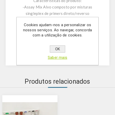
Características do produto:
-Assay Mix Alvo composto por misturas
singleplex de primers direto/reverso
específicos e sonda.
Cookies ajudam-nos a personalizar os
-Tampão de ressuspensão
nossos serviços. Ao navegar, concorda
-DNase/RNase água livre
com a utilização de cookies.
- (OPCIONAL) Controlo Interno
- Solução Mastermix
OK
-Controlo positivo
Saber mais
Produtos relacionados