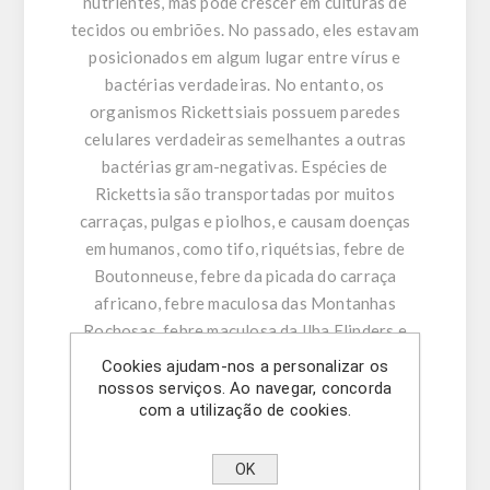
nutrientes, mas pode crescer em culturas de
tecidos ou embriões. No passado, eles estavam
posicionados em algum lugar entre vírus e
bactérias verdadeiras. No entanto, os
organismos Rickettsiais possuem paredes
celulares verdadeiras semelhantes a outras
bactérias gram-negativas. Espécies de
Rickettsia são transportadas por muitos
carraças, pulgas e piolhos, e causam doenças
em humanos, como tifo, riquétsias, febre de
Boutonneuse, febre da picada do carraça
africano, febre maculosa das Montanhas
Rochosas, febre maculosa da Ilha Flinders e
tifo do carraça de Queensland (Tick Typhus
Cookies ajudam-nos a personalizar os
australiano) . Eles também têm sido associados
nossos serviços. Ao navegar, concorda
com a utilização de cookies.
a uma série de doenças de plantas. Apesar do
nome semelhante, a bactéria Rickettsia não
causa raquitismo, que é resultado da
OK