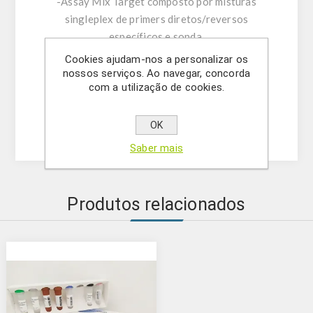
-Assay Mix Target composto por misturas
singleplex de primers diretos/reversos
específicos e sonda.
-Tampão de ressuspensão
Cookies ajudam-nos a personalizar os
-DNase/RNase água livre
nossos serviços. Ao navegar, concorda
com a utilização de cookies.
- (OPCIONAL) Controlo Interno
- Solução Mastermix
-Controlo positivo
OK
Saber mais
Produtos relacionados