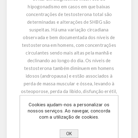
hipogonadismo em casos em que baixas
concentrações de testosterona total são
determinadas e alterações de SHBG são
suspeitas. Há uma variação circadiana
observada e bem documentada dos níveis de
testosterona em homens, com concentrações
circulantes sendo mais altas pela manhã e
declinando ao longo do dia. Os níveis de
testosterona também diminuem em homens
idosos (andropausa) e estão associados à
perda de massa muscular e óssea, levando à
osteoporose, perda da libido, disfunção erétil,
depressão e comprometimento da função
Cookies ajudam-nos a personalizar os
cognitiva.
nossos serviços. Ao navegar, concorda
com a utilização de cookies.
Descrição:
O kit ELISA de Testosterona Livre é um ensaio
OK
imunoenzimático competitivo em que a