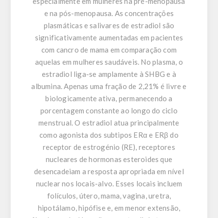
especialmente em mulheres na pré-menopausa
e na pós-menopausa. As concentrações
plasmáticas e salivares de estradiol são
significativamente aumentadas em pacientes
com cancro de mama em comparação com
aquelas em mulheres saudáveis. No plasma, o
estradiol liga-se amplamente à SHBG e à
albumina. Apenas uma fração de 2,21% é livre e
biologicamente ativa, permanecendo a
porcentagem constante ao longo do ciclo
menstrual. O estradiol atua principalmente
como agonista dos subtipos ERα e ERβ do
receptor de estrogénio (RE), receptores
nucleares de hormonas esteroides que
desencadeiam a resposta apropriada em nível
nuclear nos locais-alvo. Esses locais incluem
folículos, útero, mama, vagina, uretra,
hipotálamo, hipófise e, em menor extensão,