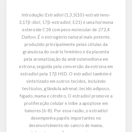
Introdução:
Estradiol (1,3,5(10)-estratrieno-
3,17β-diol; 17β-estradiol; E21) é uma hormona
esteroide C18 com peso molecular de 272,4
Dalton. É o estrogénio natural mais potente,
produzido principalmente pelas células da
granulosa do ovário feminino e da placenta
pela aromatização da androstenediona em
estrona, seguida pela conversão da estrona em
estradiol pela 17β HSD. O estradiol também é
sintetizado em outros tecidos, incluindo
testículos, glândula adrenal, tecido adiposo,
fígado, mama e cérebro. O estradiol promove a
proliferação celular e inibe a apoptose em
tumores (6-8). Por essa razão, o estradiol
desempenha papéis importantes no
desenvolvimento do cancro de mama,