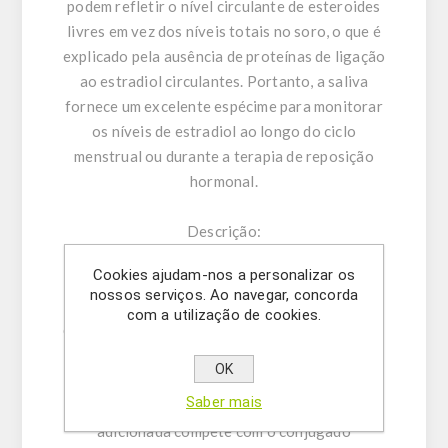
podem refletir o nível circulante de esteroides
livres em vez dos níveis totais no soro, o que é
explicado pela ausência de proteínas de ligação
ao estradiol circulantes. Portanto, a saliva
fornece um excelente espécime para monitorar
os níveis de estradiol ao longo do ciclo
menstrual ou durante a terapia de reposição
hormonal.
Descrição:
O kit ELISA Estradiol Livre na Saliva é um
Cookies ajudam-nos a personalizar os
ensaio imunoenzimático em fase sólida
nossos serviços. Ao navegar, concorda
baseado no princípio da ligação competitiva.
com a utilização de cookies.
Os poços de microtitulação são revestidos com
um anticorpo policlonal (coelho) direcionado
OK
aos sítios antigénicos da molécula de estradiol.
Saber mais
Durante a incubação, o estradiol na amostra
adicionada compete com o conjugado