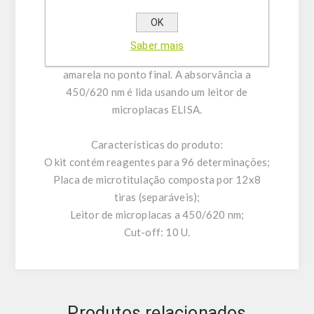
A intensidade deste produto é proporcional à
quantidade de antigénios específicos na
OK
amostra. Ácido sulfúrico é adicionado para
Saber mais
interromper a reação. Isso produz uma cor
amarela no ponto final. A absorvância a
450/620 nm é lida usando um leitor de
microplacas ELISA.
Características do produto:
O kit contém reagentes para 96 ​​determinações;
Placa de microtitulação composta por 12x8
tiras (separáveis);
Leitor de microplacas a 450/620 nm;
Cut-off: 10 U.
Produtos relacionados