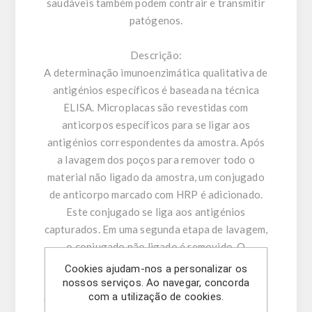
saudáveis ​​também podem contrair e transmitir
patógenos.
Descrição:
A determinação imunoenzimática qualitativa de
antigénios específicos é baseada na técnica
ELISA. Microplacas são revestidas com
anticorpos específicos para se ligar aos
antigénios correspondentes da amostra. Após
a lavagem dos poços para remover todo o
material não ligado da amostra, um conjugado
de anticorpo marcado com HRP é adicionado.
Este conjugado se liga aos antigénios
capturados. Em uma segunda etapa de lavagem,
o conjugado não ligado é removido. O
complexo imune formado pelo conjugado
Cookies ajudam-nos a personalizar os
ligado é visualizado pela adição de substrato
nossos serviços. Ao navegar, concorda
com a utilização de cookies.
de TMB, que produz um produto de reação azul.