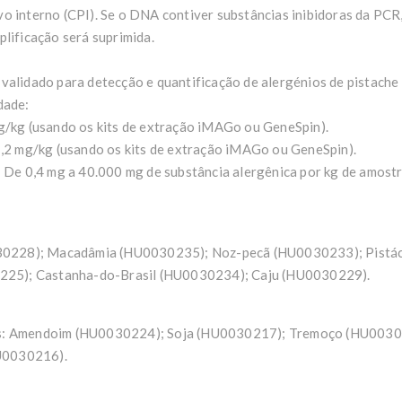
o interno (CPI). Se o DNA contiver substâncias inibidoras da PCR,
plificação será suprimida.
validado para detecção e quantificação de alergénios de pistache
dade:
mg/kg (usando os kits de extração iMAGo ou GeneSpin).
1,2 mg/kg (usando os kits de extração iMAGo ou GeneSpin).
: De 0,4 mg a 40.000 mg de substância alergênica por kg de amostr
0228); Macadâmia (HU0030235); Noz-pecã (HU0030233); Pistá
25); Castanha-do-Brasil (HU0030234); Caju (HU0030229).
s:
Amendoim (HU0030224); Soja (HU0030217); Tremoço (HU0030
U0030216).