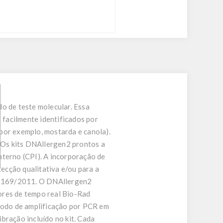
 de teste molecular. Essa
 facilmente identificados por
por exemplo, mostarda e canola).
 Os kits DNAllergen2 prontos a
nterno (CPI). A incorporação de
ecção qualitativa e/ou para a
E) 1169/2011. O DNAllergen2
dores de tempo real Bio-Rad
todo de amplificação por PCR em
bração incluído no kit. Cada