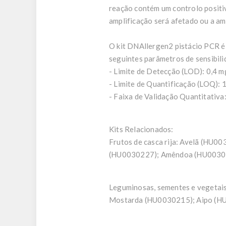
reação contém um controlo positiv
amplificação será afetado ou a am
O kit DNAllergen2 pistácio PCR é 
seguintes parâmetros de sensibili
- Limite de Detecção (LOD): 0,4 
- Limite de Quantificação (LOQ): 
- Faixa de Validação Quantitativa
Kits Relacionados:
Frutos de casca rija:
Avelã (HU003
(HU0030227); Amêndoa (HU00302
Leguminosas, sementes e vegetai
Mostarda (HU0030215); Aipo (H