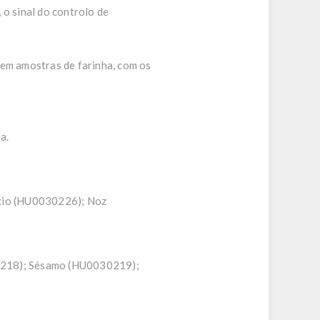
 o sinal do controlo de
 em amostras de farinha, com os
a.
cio (HU0030226); Noz
218); Sésamo (HU0030219);