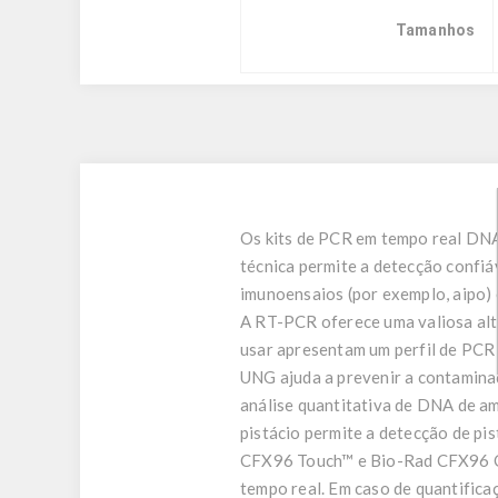
Tamanhos
Os kits de PCR em tempo real DNA
técnica permite a detecção confiáv
imunoensaios (por exemplo, aipo) 
A RT-PCR oferece uma valiosa alt
usar apresentam um perfil de PCR 
UNG ajuda a prevenir a contamina
análise quantitativa de DNA de a
pistácio permite a detecção de pis
CFX96 Touch™ e Bio-Rad CFX96 Opu
tempo real. Em caso de quantifica