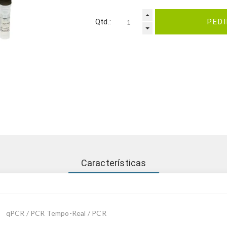
Qtd.:
PED
Características
qPCR / PCR Tempo-Real / PCR