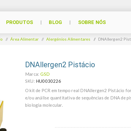
PRODUTOS
BLOG
SOBRE NÓS
io
/
Área Alimentar
/
Alergénios Alimentares
/
DNAllergen2 Pist
DNAllergen2 Pistácio
Marca:
GSD
SKU:
HU0030226
O kit de PCR em tempo real DNAllergen2 Pistácio for
e/ou análise quantitativa de sequências de DNA de p
biologia molecular.