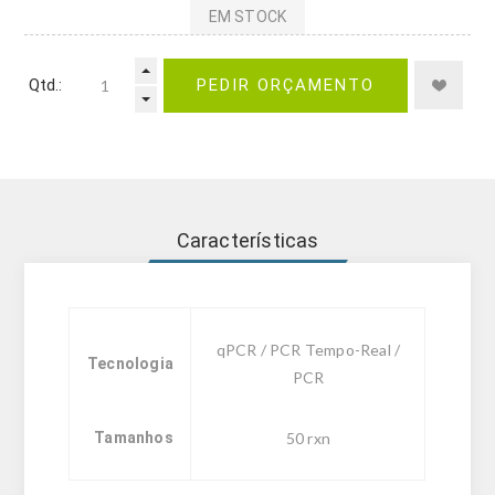
EM STOCK
Qtd.:
PEDIR ORÇAMENTO
Características
qPCR / PCR Tempo-Real /
Tecnologia
PCR
Tamanhos
50 rxn