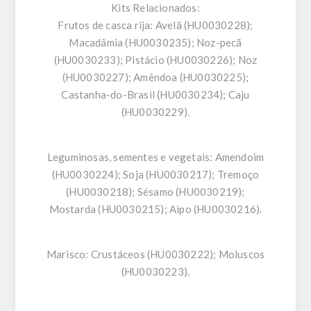
Kits Relacionados:
Frutos de casca rija:
Avelã (HU0030228);
Macadâmia (HU0030235); Noz-pecã
(HU0030233); Pistácio (HU0030226); Noz
(HU0030227); Amêndoa (HU0030225);
Castanha-do-Brasil (HU0030234); Caju
(HU0030229).
Leguminosas, sementes e vegetais:
Amendoim
(HU0030224); Soja (HU0030217); Tremoço
(HU0030218); Sésamo (HU0030219);
Mostarda (HU0030215); Aipo (HU0030216).
Marisco:
Crustáceos (HU0030222); Moluscos
(HU0030223).