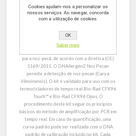
apresentam um perfil de PCR harmonizado em
Cookies ajudam-nos a personalizar os
nossos serviços. Ao navegar, concorda
todo o portfólio e incluem um controlo positivo
com a utilização de cookies.
interno (CPI). A incorporação de UNG ajuda a
prevenir a contaminação cruzada. O
OK
DNAllergen2 para noz-pecã fornece materiais
para a detecção qualitativa e/ou para a análise
Saber mais
quantitativa de DNA de amostras de alimentos
para noz-pecã, de acordo com a diretiva (CE)
1169/2011. O DNAllergen2 Noz Pecan
permite a detecção de noz-pecan (Carya
illinoinensis). O kit é validado para uso com os
termocicladores de tempo real Bio-Rad CFX96
Touch™ e Bio-Rad CFX96 Opus. O
procedimento deste kit segue os princípios
básicos do método de amplificação por PCR em
tempo real. Em caso de quantificação, uma
curva padrão pode ser realizada com o DNA
padrão de calibração incluído no kit. Cada