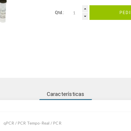
Qtd.:
PED
Características
qPCR / PCR Tempo-Real / PCR