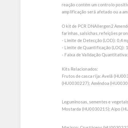
reação contém um controlo positiv
amplificação será afetado ou a am
O kit de PCR DNAllergen2 Amendoi
farinhas, salsichas, refeições pro
- Limite de Detecção (LOD): 0,4 
- Limite de Quantificação (LOQ): 
- Faixa de Validação Quantitativa
Kits Relacionados:
Frutos de casca rija:
Avelã (HU003
(HU0030227); Amêndoa (HU00302
Leguminosas, sementes e vegetai
Mostarda (HU0030215); Aipo (H
Marisco:
Crustáceos (HU0030222