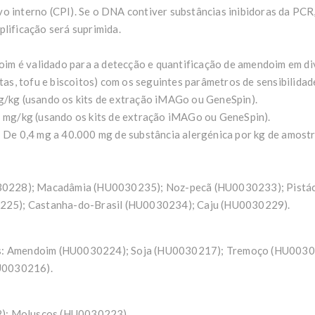
o interno (CPI). Se o DNA contiver substâncias inibidoras da PCR,
plificação será suprimida.
m é validado para a detecção e quantificação de amendoim em div
ntas, tofu e biscoitos) com os seguintes parâmetros de sensibilidad
mg/kg (usando os kits de extração iMAGo ou GeneSpin).
1 mg/kg (usando os kits de extração iMAGo ou GeneSpin).
: De 0,4 mg a 40.000 mg de substância alergénica por kg de amostr
0228); Macadâmia (HU0030235); Noz-pecã (HU0030233); Pistá
25); Castanha-do-Brasil (HU0030234); Caju (HU0030229).
s:
Amendoim (HU0030224); Soja (HU0030217); Tremoço (HU0030
U0030216).
); Moluscos (HU0030223).