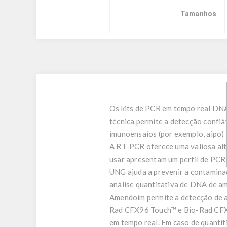
Tamanhos
Os kits de PCR em tempo real DNA
técnica permite a detecção confiáv
imunoensaios (por exemplo, aipo) 
A RT-PCR oferece uma valiosa alt
usar apresentam um perfil de PCR 
UNG ajuda a prevenir a contamina
análise quantitativa de DNA de a
Amendoim permite a detecção de a
Rad CFX96 Touch™ e Bio-Rad CFX96
em tempo real. Em caso de quantif