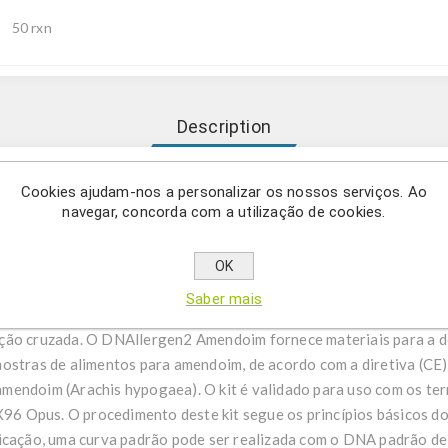
50 rxn
Description
Cookies ajudam-nos a personalizar os nossos serviços. Ao
navegar, concorda com a utilização de cookies.
llergen2 complementam a nossa oferta de alergénios com um méto
el e a quantificação precisa de alergénios específicos que não são
e não apresentam reatividade cruzada com espécies relacionadas (
OK
ernativa molecular quando nenhum método ELISA está disponível.
Saber mais
harmonizado em todo o portfólio e incluem um controlo positivo i
ção cruzada. O DNAllergen2 Amendoim fornece materiais para a de
mostras de alimentos para amendoim, de acordo com a diretiva (
mendoim (Arachis hypogaea). O kit é validado para uso com os ter
 Opus. O procedimento deste kit segue os princípios básicos d
icação, uma curva padrão pode ser realizada com o DNA padrão de c