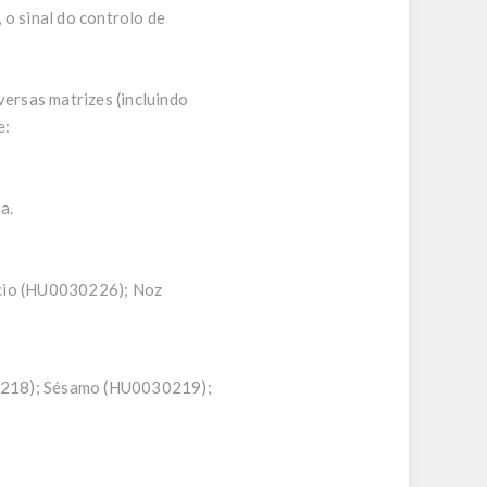
 o sinal do controlo de
ersas matrizes (incluindo
e:
a.
cio (HU0030226); Noz
218); Sésamo (HU0030219);