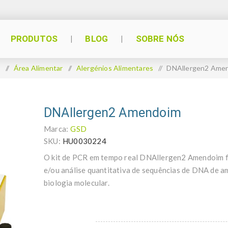
PRODUTOS
BLOG
SOBRE NÓS
o
/
Área Alimentar
/
Alergénios Alimentares
/
DNAllergen2 Ame
DNAllergen2 Amendoim
Marca:
GSD
SKU:
HU0030224
O kit de PCR em tempo real DNAllergen2 Amendoim fo
e/ou análise quantitativa de sequências de DNA de 
biologia molecular.