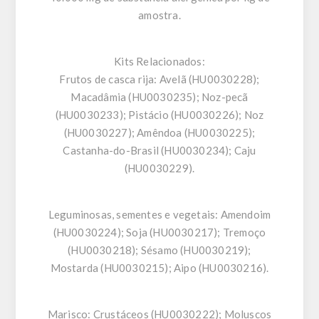
amostra.
Kits Relacionados:
Frutos de casca rija:
Avelã (HU0030228);
Macadâmia (HU0030235); Noz-pecã
(HU0030233); Pistácio (HU0030226); Noz
(HU0030227); Amêndoa (HU0030225);
Castanha-do-Brasil (HU0030234); Caju
(HU0030229).
Leguminosas, sementes e vegetais:
Amendoim
(HU0030224); Soja (HU0030217); Tremoço
(HU0030218); Sésamo (HU0030219);
Mostarda (HU0030215); Aipo (HU0030216).
Marisco:
Crustáceos (HU0030222); Moluscos