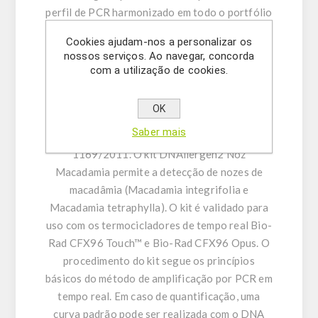
perfil de PCR harmonizado em todo o portfólio
e incluem um controlo positivo interno (CPI). A
Cookies ajudam-nos a personalizar os
incorporação de UNG ajuda a prevenir a
nossos serviços. Ao navegar, concorda
contaminação cruzada. O DNAllergen2
com a utilização de cookies.
Macadamia fornece materiais para a detecção
qualitativa e/ou para a análise quantitativa de
OK
DNA de amostras de alimentos para
Saber mais
macadâmia, de acordo com a diretiva (CE)
1169/2011. O kit DNAllergen2 Noz
Macadamia permite a detecção de nozes de
macadâmia (Macadamia integrifolia e
Macadamia tetraphylla). O kit é validado para
uso com os termocicladores de tempo real Bio-
Rad CFX96 Touch™ e Bio-Rad CFX96 Opus. O
procedimento do kit segue os princípios
básicos do método de amplificação por PCR em
tempo real. Em caso de quantificação, uma
curva padrão pode ser realizada com o DNA