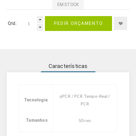
EM STOCK
Qtd.:
PEDIR ORÇAMENTO
Características
qPCR / PCR Tempo-Real /
Tecnologia
PCR
Tamanhos
50 rxn