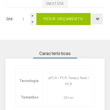
EM STOCK
Qtd.:
PEDIR ORÇAMENTO
Características
qPCR / PCR Tempo-Real /
Tecnologia
PCR
Tamanhos
50 rxn