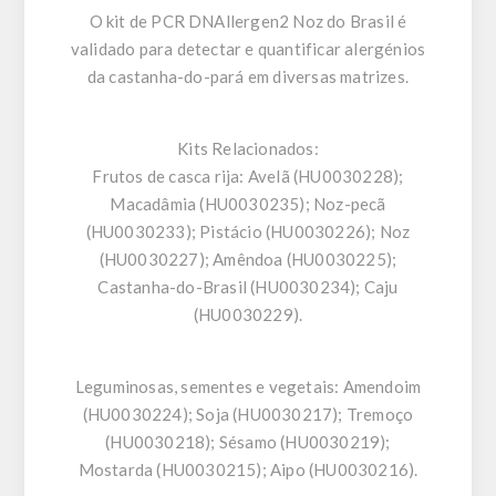
O kit de PCR DNAllergen2 Noz do Brasil é
validado para detectar e quantificar alergénios
da castanha-do-pará em diversas matrizes.
Kits Relacionados:
Frutos de casca rija:
Avelã (HU0030228);
Macadâmia (HU0030235); Noz-pecã
(HU0030233); Pistácio (HU0030226); Noz
(HU0030227); Amêndoa (HU0030225);
Castanha-do-Brasil (HU0030234); Caju
(HU0030229).
Leguminosas, sementes e vegetais:
Amendoim
(HU0030224); Soja (HU0030217); Tremoço
(HU0030218); Sésamo (HU0030219);
Mostarda (HU0030215); Aipo (HU0030216).