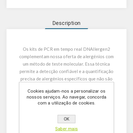
Description
Os kits de PCR em tempo real DNAllergen2
complementam nossa oferta de alergénios com
um método de teste molecular. Essa técnica
permite a detecção confiável e a quantificação
precisa de alergénios específicos que não são
facilmente identificados por imunoensaios (por
Cookies ajudam-nos a personalizar os
exemplo, aipo) e não apresentam reatividade
nossos serviços. Ao navegar, concorda
cruzada com espécies relacionadas (por
com a utilização de cookies.
exemplo, mostarda e canola). A RT-PCR
oferece uma valiosa alternativa molecular
OK
quando nenhum método ELISA está disponível.
Saber mais
Os kits DNAllergen2 prontos para uso