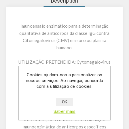
Description
Imunoensaio enzimático para a determinação
qualitativa de anticorpos da classe IgG contra
Citomegalovírus (CMV) em soro ou plasma
humano.
UTILIZAÇÃO PRETENDIDA:
Cytomegalovirus
(CMV) IgG ELISA destina-se à determinação de
Cookies ajudam-nos a personalizar os
anticorpos da classe IgG contra
nossos serviços. Ao navegar, concorda
Citomegalovírus (CMV) em soro ou plasma
com a utilização de cookies.
humano (citrato, heparina). Apenas para
utilização em investigação – Não para
OK
utilização em procedimentos de diagnóstico.
Saber mais
INFORMAÇÕES GERAIS:
A determinação
imunoenzimática de anticorpos específicos