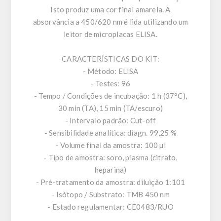
Isto produz uma cor final amarela. A
absorvância a 450/620 nm é lida utilizando um
leitor de microplacas ELISA.
CARACTERÍSTICAS DO KIT:
- Método: ELISA
- Testes: 96
- Tempo / Condições de incubação: 1 h (37°C),
30 min (TA), 15 min (TA/escuro)
- Intervalo padrão: Cut-off
- Sensibilidade analítica: diagn. 99,25 %
- Volume final da amostra: 100 µl
- Tipo de amostra: soro, plasma (citrato,
heparina)
- Pré-tratamento da amostra: diluição 1:101
- Isótopo / Substrato: TMB 450 nm
- Estado regulamentar: CE0483/RUO