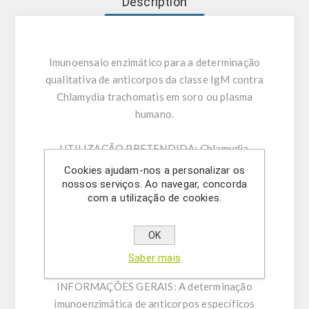
Description
Imunoensaio enzimático para a determinação
qualitativa de anticorpos da classe IgM contra
Chlamydia trachomatis em soro ou plasma
humano.
UTILIZAÇÃO PRETENDIDA:
Chlamydia
trachomatis IgM ELISA destina-se à
Cookies ajudam-nos a personalizar os
determinação de anticorpos da classe IgM
nossos serviços. Ao navegar, concorda
com a utilização de cookies.
contra Chlamydia trachomatis em soro ou
plasma humano (citrato, heparina). Apenas para
utilização em investigação – Não para
OK
utilização em procedimentos de diagnóstico.
Saber mais
INFORMAÇÕES GERAIS:
A determinação
imunoenzimática de anticorpos específicos