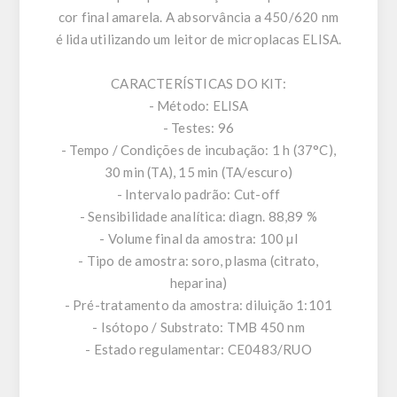
cor final amarela. A absorvância a 450/620 nm
é lida utilizando um leitor de microplacas ELISA.
CARACTERÍSTICAS DO KIT:
- Método: ELISA
- Testes: 96
- Tempo / Condições de incubação: 1 h (37°C),
30 min (TA), 15 min (TA/escuro)
- Intervalo padrão: Cut-off
- Sensibilidade analítica: diagn. 88,89 %
- Volume final da amostra: 100 µl
- Tipo de amostra: soro, plasma (citrato,
heparina)
- Pré-tratamento da amostra: diluição 1:101
- Isótopo / Substrato: TMB 450 nm
- Estado regulamentar: CE0483/RUO