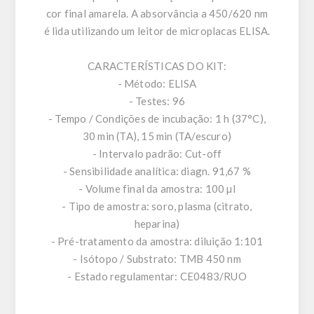
cor final amarela. A absorvância a 450/620 nm
é lida utilizando um leitor de microplacas ELISA.
CARACTERÍSTICAS DO KIT:
- Método: ELISA
- Testes: 96
- Tempo / Condições de incubação: 1 h (37°C),
30 min (TA), 15 min (TA/escuro)
- Intervalo padrão: Cut-off
- Sensibilidade analítica: diagn. 91,67 %
- Volume final da amostra: 100 µl
- Tipo de amostra: soro, plasma (citrato,
heparina)
- Pré-tratamento da amostra: diluição 1:101
- Isótopo / Substrato: TMB 450 nm
- Estado regulamentar: CE0483/RUO