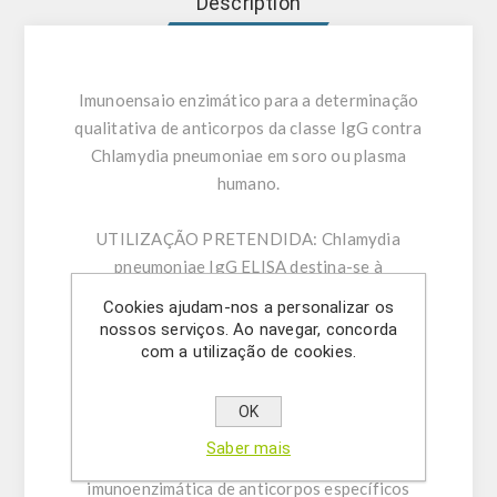
Description
Imunoensaio enzimático para a determinação
qualitativa de anticorpos da classe IgG contra
Chlamydia pneumoniae em soro ou plasma
humano.
UTILIZAÇÃO PRETENDIDA:
Chlamydia
pneumoniae IgG ELISA destina-se à
determinação de anticorpos da classe IgG
Cookies ajudam-nos a personalizar os
contra Chlamydia pneumoniae em soro ou
nossos serviços. Ao navegar, concorda
plasma humano (citrato, heparina). Apenas para
com a utilização de cookies.
utilização em investigação – Não para
utilização em procedimentos de diagnóstico.
OK
Saber mais
INFORMAÇÕES GERAIS:
A determinação
imunoenzimática de anticorpos específicos