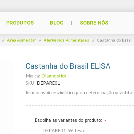
PRODUTOS
BLOG
SOBRE NÓS
/
Área Alimentar
/
Alergénios Alimentares
/
Castanha do Brasil
Castanha do Brasil ELISA
Marca:
Diagnostics
SKU:
DEPARE01
Imunoensaio enzimático para determinação quantitati
Escolha as variantes do produto:
*
DEPARE01: 96 testes