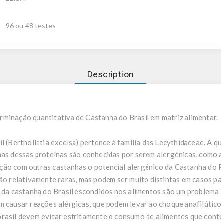
96 ou 48 testes
Description
minação quantitativa de Castanha do Brasil em matriz alimentar.
l (Bertholletia excelsa) pertence à família das Lecythidaceae. A 
mas dessas proteínas são conhecidas por serem alergénicas, como a
ção com outras castanhas o potencial alergénico da Castanha do P
são relativamente raras, mas podem ser muito distintas em casos pa
s da castanha do Brasil escondidos nos alimentos são um problema 
m causar reações alérgicas, que podem levar ao choque anafilático
brasil devem evitar estritamente o consumo de alimentos que cont