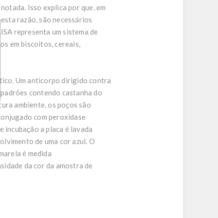
otada. Isso explica por que, em
 esta razão, são necessários
ELISA representa um sistema de
os em biscoitos, cereais,
tico. Um anticorpo dirigido contra
ou padrões contendo castanha do
tura ambiente, os poços são
 conjugado com peroxidase
e incubação a placa é lavada
olvimento de uma cor azul. O
amarela é medida
sidade da cor da amostra de