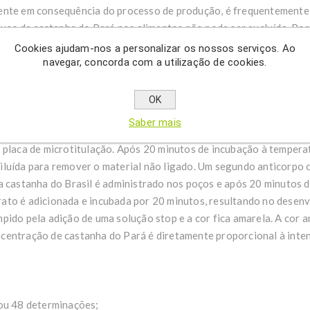
ente em consequência do processo de produção, é frequentemente n
íduos de castanha do Pará nos alimentos não pode ser excluída. Por
resíduos de castanha do Brasil em alimentos. Castanha do Brasil 
Cookies ajudam-nos a personalizar os nossos serviços. Ao
castanha do Brasil e é particularmente capaz de quantificar resídu
navegar, concorda com a utilização de cookies.
OK
e castanha do Brasil baseia-se no princípio do ensaio imunoenzimá
Saber mais
l é ligado à superfície de uma placa de microtitulação. Amostras 
 placa de microtitulação. Após 20 minutos de incubação à tempera
iluída para remover o material não ligado. Um segundo anticorpo
a castanha do Brasil é administrado nos poços e após 20 minutos d
ato é adicionada e incubada por 20 minutos, resultando no desenv
pido pela adição de uma solução stop e a cor fica amarela. A cor 
centração de castanha do Pará é diretamente proporcional à inten
 ou 48 determinações;