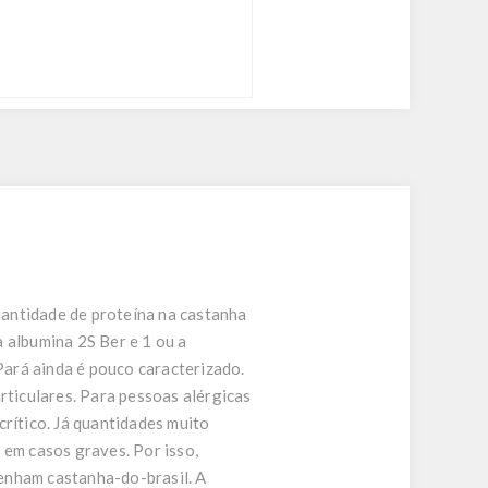
quantidade de proteína na castanha
 albumina 2S Ber e 1 ou a
ará ainda é pouco caracterizado.
rticulares. Para pessoas alérgicas
crítico. Já quantidades muito
 em casos graves. Por isso,
enham castanha-do-brasil. A