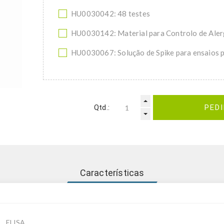
HU0030042: 48 testes
HU0030142: Material para Controlo de Aler
HU0030067: Solução de Spike para ensaios p
Qtd.:
PED
Características
ELISA