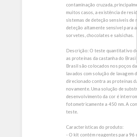
contaminação cruzada, principalm
muitos casos, a existência de res
sistemas de deteção sensíveis de 
deteção altamente sensível para a 
sorvetes, chocolates e salsichas.
Descrição:
O teste quantitativo d
as proteínas da castanha do Brasi
Brasil são colocados nos poços da
lavados com solução de lavagem d
direcionado contra as proteínas d
novamente. Uma solução de substr
desenvolvimento da cor é interrom
fotometricamente a 450 nm. A con
teste.
Características do produto:
- O kit contém reagentes para 96