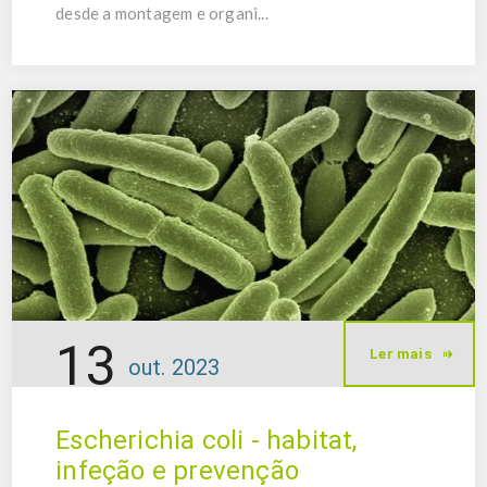
desde a montagem e organi...
13
Ler mais
out.
2023
Escherichia coli - habitat,
infeção e prevenção