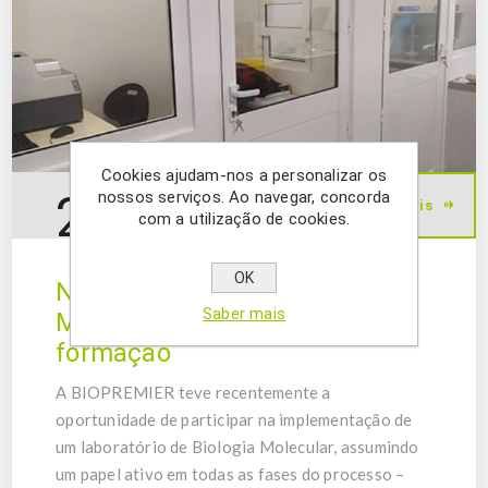
Cookies ajudam-nos a personalizar os
24
nossos serviços. Ao navegar, concorda
Ler mais
set.
2025
com a utilização de cookies.
OK
Novo laboratório de Biologia
Saber mais
Molecular: montagem e
formação
A BIOPREMIER teve recentemente a
oportunidade de participar na implementação de
um laboratório de Biologia Molecular, assumindo
um papel ativo em todas as fases do processo –